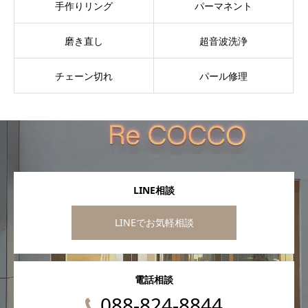
手作りリング
パーマネント
磨き直し
超音波洗浄
チェーン切れ
パール修理
LINE相談
LINEでお気軽相談
電話相談
088-824-8844