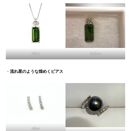
After
Before
・
流れ星のような煌めくピアス
After