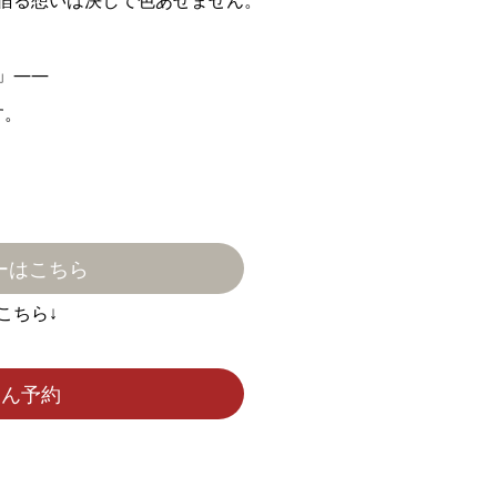
宿る想いは決して色あせません。
」――
す。
ーはこちら
こちら↓
たん予約